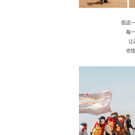
但这
每
让
也