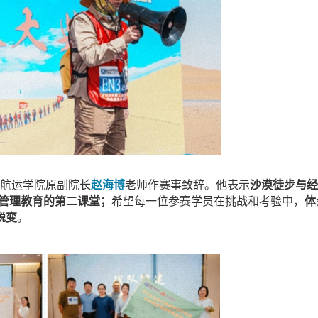
航运学院原副院长
赵海博
老师作赛事致辞。他表示
沙漠徒步与经
界管理教育的第二课堂；
希望
每一位参赛学员在挑战和考验中，
体
蜕变
。