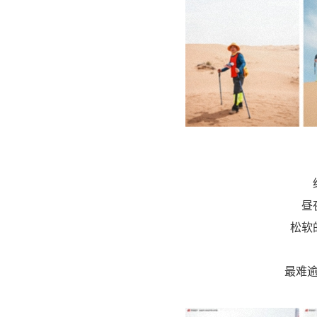
昼
松软
最难