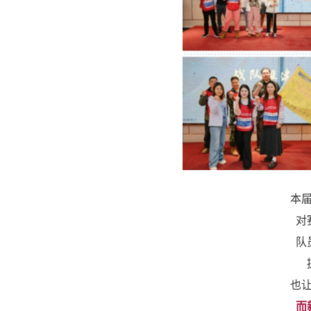
本
对
队
也
而