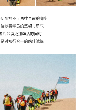
一切阻挡不了勇往直前的脚步
一位参赛学员的坚韧与勇气
这片沙漠更加鲜活的同时
恰是对知行合一的绝佳试炼