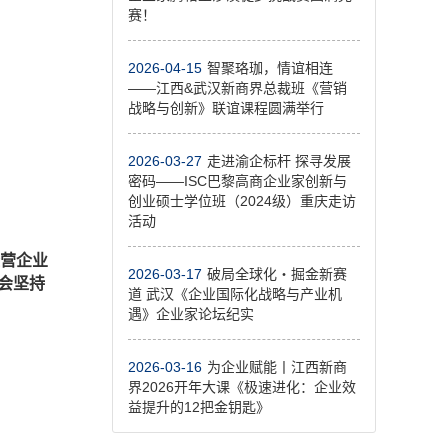
赛！
2026-04-15
智聚珞珈，情谊相连
——江西&武汉新商界总裁班《营销
战略与创新》联谊课程圆满举行
2026-03-27
走进渝企标杆 探寻发展
密码——ISC巴黎高商企业家创新与
创业硕士学位班（2024级）重庆走访
活动
营企业
2026-03-17
破局全球化・掘金新赛
会坚持
道 武汉《企业国际化战略与产业机
遇》企业家论坛纪实
2026-03-16
为企业赋能丨江西新商
界2026开年大课《极速进化：企业效
益提升的12把金钥匙》